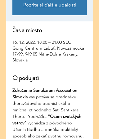
Pozrite si ďalšie udalosti
Čas a miesto
16. 12. 2022, 18:00 – 21:00 SEČ
Gong Centrum Labuť, Novozámocká
17/99, 949 05 Nitra-Dolné Krškany,
Slovakia
O podujatí
Združenie Santikaram Association 
Slovakia 
vás pozýva sa prednášku 
theravádového budhistického 
mnícha, ctihodného Sati Santikara 
Theru. Prednáška 
"Osem svetských 
vetrov" 
vychádza z pôvodného 
Učenia Budhu a ponúka praktický 
spôsob ako získať životnú rovnováhu, 