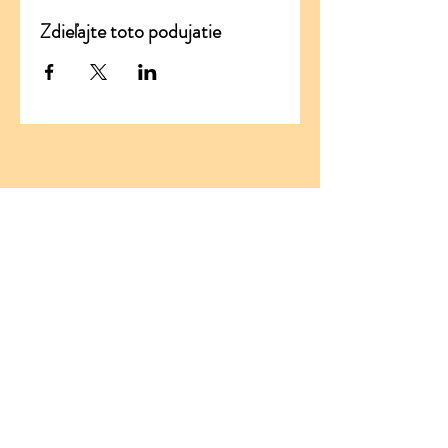
Zdieľajte toto podujatie
ADRESA
Santikaram Association Slovakia
Stránske 290
013 13 Stránske
IČO:
54681294
DIČ:
2121776019
santikaram.slovakia@gmail.com
Tel:
+421 950 411 159
Tel:
+421 903 806 568