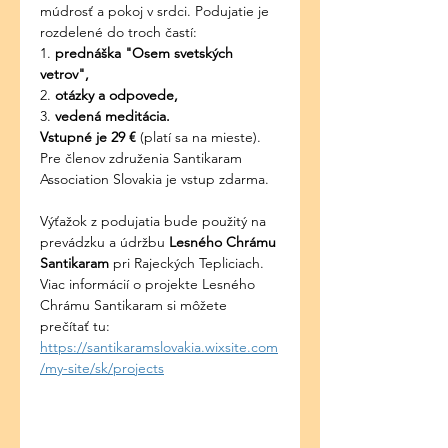
múdrosť a pokoj v srdci. Podujatie je 
rozdelené do troch častí:
1. 
prednáška
"Osem svetských 
vetrov",
2.
 otázky a odpovede,
3. 
vedená meditácia.
Vstupné je 29 € 
(platí sa na mieste).
Pre členov združenia Santikaram 
Association Slovakia je vstup zdarma.
Výťažok z podujatia bude použitý na 
prevádzku a údržbu 
Lesného Chrámu 
Santikaram
 pri Rajeckých Tepliciach. 
Viac informácií o projekte Lesného 
Chrámu Santikaram si môžete 
prečítať tu:
https://santikaramslovakia.wixsite.com
/my-site/sk/projects