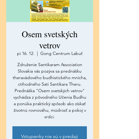
Osem svetských
vetrov
pi 16. 12.
  |  
Gong Centrum Labuť
Združenie Santikaram Association
Slovakia vás pozýva sa prednášku
theravádového budhistického mnícha,
ctihodného Sati Santikara Theru.
Prednáška "Osem svetských vetrov"
vychádza z pôvodného Učenia Budhu
a ponúka praktický spôsob ako získať
životnú rovnováhu, múdrosť a pokoj v
srdci.
Vstupenky nie sú v predaji