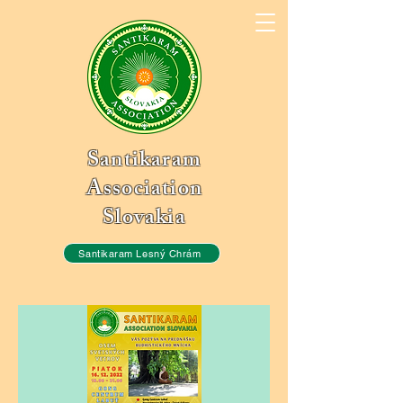
Santikaram
Association
Slovakia
Santikaram Lesný Chrám