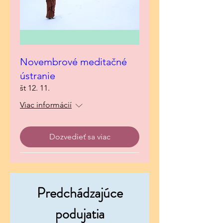
Novembrové meditačné
ústranie
št 12. 11.
Viac informácií
Dozvedieť sa viac
Predchádzajúce
podujatia