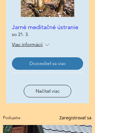
Jarné meditačné ústranie
so 21. 3.
Viac informácií
Dozvedieť sa viac
Načítať viac
Zaregistrovať sa
Podujatia