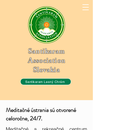
Santikaram
Association
Slovakia
Santikaram Lesný Chrám
Meditačné ústrania sú otvorené
celoročne, 24/7.
Meditačné a rekreačné centrum