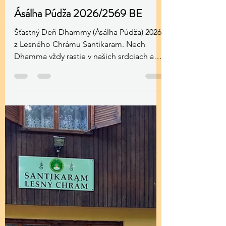
Santikaram Association Slovakia
Jul 26
1 minút čítania
Ásálha Púdža 2026/2569 BE
Šťastný Deň Dhammy (Ásálha Púdža) 2026
z Lesného Chrámu Santikaram. Nech
Dhamma vždy rastie v našich srdciach a
pomáha nám prekonať všetko utrpenie.