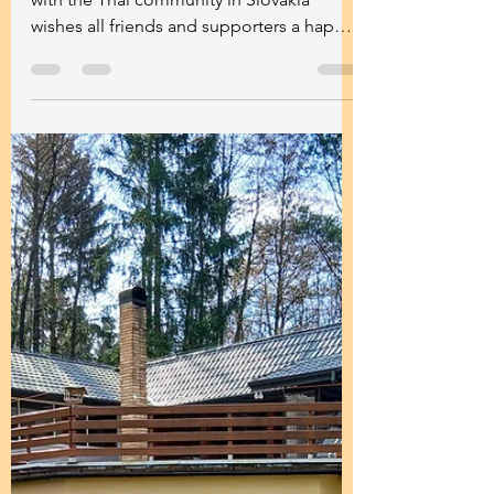
Santikaram Association Slovakia
Apr 30
1 minút čítania
Šťastný Songkran 2O26/2569 BE
Santikaram Association Slovakia together
with the Thai community in Slovakia
wishes all friends and supporters a happy
Songkran 2569 BE (Thai New Year 2026).