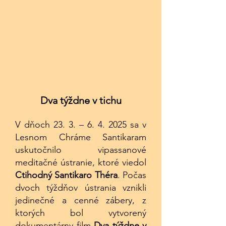
Dva týždne v tichu
V dňoch 23. 3. – 6. 4. 2025 sa v
Lesnom Chráme Santikaram
uskutočnilo vipassanové
meditačné ústranie, ktoré viedol
Ctihodný Santikaro Théra
. Počas
dvoch týždňov ústrania vznikli
jedinečné a cenné zábery, z
ktorých bol vytvorený
dokumentárny film
Dva týždne v