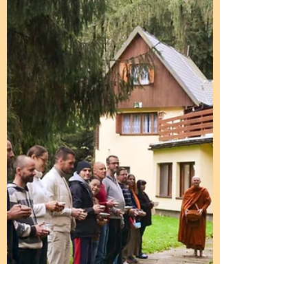
po Ázii a Austrálii. Aj vďaka tomuto
výnimočnému stretnutiu sme si mohli
uvedomiť, aké dôležité je vytvárať Sanghu
(komunitu mníchov a laikov) — bezpečné
útočisko, postavené na princípoch
láskavosti, morálky a múdrosti.