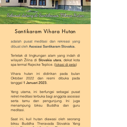
Selamat datang di Santikaram Vihara Hutan
Sant
ikaram Vihara Hutan
adalah pusat meditasi dan rekreasi yang
dibuat oleh
Asosiasi Santikaram Slovakia.
Terletak di lingkungan alam yang indah di
wilayah Žilina di
, dekat kota
Slovakia utara
spa termal Rajecke Teplice. (
lokasi di peta
)
​Vihara hutan ini didirikan pada bulan
Oktober 2022 dan resmi dibuka pada
tanggal
1 Januari 2023.
Yang utama, ini berfungsi sebagai pusat
retret meditasi terbuka bagi anggota asosiasi
serta tamu dan pengunjung. Ini juga
menampung biksu Buddha dan guru
meditasi.
Saat ini, kuil hutan diawasi oleh seorang
biksu Buddha Theravada Slovakia Yang