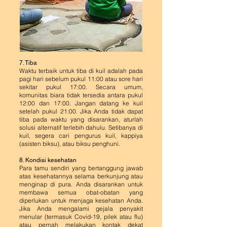
7. Tiba
Waktu terbaik untuk tiba di kuil adalah pada
pagi hari sebelum pukul 11:00 atau sore hari
sekitar pukul 17:00. Secara umum,
kom
unitas biara tidak tersedia antara pukul
12:00 dan 17:00. Jangan datang ke kuil
setelah pukul 21:00. Jika Anda tidak dapat
tiba pada waktu yang disarankan, aturlah
solusi alternatif terlebih dahulu. Setibanya di
kuil, segera cari pengurus kuil, kappiya
(asisten biksu), atau biksu penghuni.
8. Kondisi kesehatan
Para tamu sendiri yang bertanggung jawab
atas kesehatannya selama berkunjung atau
menginap di pura. Anda disarankan untuk
membawa semua obat-obatan yang
diperlukan untuk menjaga kesehatan Anda.
Jika Anda mengalami gejala penyakit
menular (termasuk Covid-19, pilek atau flu)
atau pernah melakukan kontak dekat