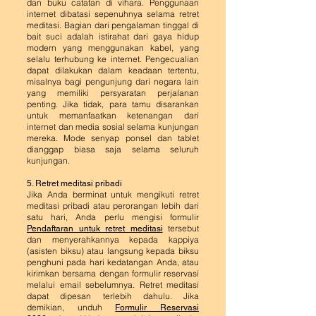
dan buku catatan di vihara. Penggunaan
internet dibatasi sepe
nuhnya selama retret
meditasi. Bagian dari pengalaman tinggal di
bait suci adalah istirahat dari gaya hidup
modern yang menggunakan kabel, yang
selalu terhubung ke internet. Pengecualian
dapat dilakukan dalam keadaan tertentu,
misalnya bagi pengunjung dari negara lain
yang memiliki persyaratan perjalanan
penting. Jika tidak, para tamu disarankan
untuk memanfaatkan ketenangan dari
internet dan me
dia sosial selama kunjungan
mereka. Mode senyap ponsel dan tablet
dianggap biasa saja selama seluruh
kunjungan.
5. Retret meditasi pribadi
Jika Anda berminat untuk m
engikuti retret
meditasi pribadi atau perorangan lebih dari
satu hari, Anda perlu mengisi formulir
tersebut
Pendaftaran untuk retret meditasi
dan menyerahkannya kepada kappiya
(asisten biksu) atau langsung kepada biksu
penghuni pada hari kedatangan Anda, atau
kirimkan bersama dengan formulir reservasi
melalui email sebelumnya. Retret meditasi
dapat dipesan terlebih dahulu. Jika
demikian, unduh
Formulir Reservasi