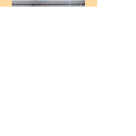
Untuk retret meditasi, kontribusi sebesar
€15
ditetapkan untuk anggota Asosiasi
Santikaram Slovakia, atau
untuk semua
€25
tamu lainnya. Harga yang tercantum hanya
mencakup harga per tempat tidur per orang
per malam. Mohon serahkan sumbangan