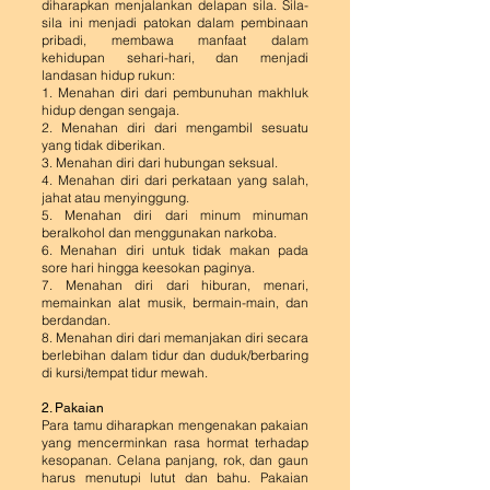
diharapkan menjalankan delapan sila. Sila-
sila ini menjadi patokan dalam pembinaan
pribadi, membawa manfaat dalam
kehidupan sehari-hari, dan menjadi
landasan hidup rukun:
1. Menahan diri dari pembunuhan makhluk
hidup dengan sengaja.
2. Menahan diri dari mengambil sesuatu
yang tidak diberikan.
3. Menahan diri dari hubungan seksual.
4. Menahan diri dari perkataan yang salah,
jahat atau menyinggung.
5. Menahan diri dari minum minuman
beralkohol dan menggunakan narkoba.
6. Menahan diri untuk tidak makan pada
sore hari hingga keesokan paginya.
7. Menahan diri dari hiburan, menari,
memainkan alat musik, bermain-main, dan
berdandan.
8. Menahan diri dari memanjakan diri secara
berlebihan dalam tidur dan duduk/berbaring
di kursi/tempat tidur mewah.
2. Pakaian
Para tamu diharapkan mengenakan pakaian
yang mencerminkan rasa hormat terhadap
kesopanan. Celana panjang, rok, dan gaun
harus menutupi lutut dan bahu. Pakaian