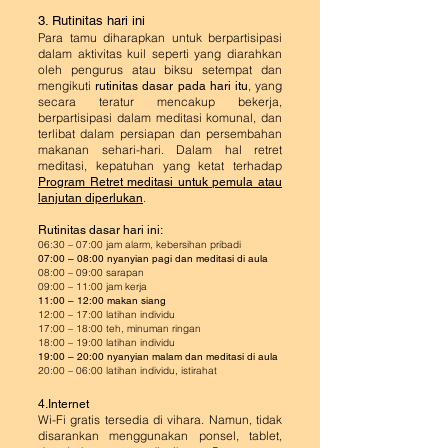
3. Rutinitas hari ini
Para tamu diharapkan untuk berpartisipasi
dalam aktivitas kuil seperti yang diarahkan
oleh pengurus atau biksu setempat dan
mengikuti
, yang
rutinita
s dasar pada hari itu
secara teratur menca
kup bekerja,
berpartisipasi dalam meditasi komunal, dan
terlibat dalam persiapan dan persembahan
makanan sehari-hari. Dalam hal retret
meditasi, kepatuhan yang ketat terhadap
Program Retret meditasi untuk pemula atau
.
lanjutan diperlukan
Rutinitas dasar hari ini:
06:30 – 07:00 jam alarm, kebersihan pribadi
07:00 – 08:00 nyanyian pagi dan meditasi di aula
08:00 – 09:00 sarapan
09:00 – 11:00 jam kerja
11:00 – 12:00 makan siang
12:00 – 17:00 latihan individu
17:00 – 18:00 teh, minuman ringan
18:00 – 19:00 latihan individu
19:00 – 20:00 nyanyian malam dan meditasi di aula
20:00 – 06:00 latihan individu, istirahat
4.Internet
Wi-Fi gratis tersedia di vihara. Namun, tidak
disarankan menggunakan ponsel, tablet,