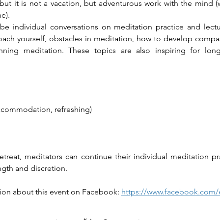
ut it is not a vacation, but adventurous work with the mind (
e).
 be individual conversations on meditation practice and lectu
oach yourself, obstacles in meditation, how to develop compass
nning meditation. These topics are also inspiring for lon
accommodation, refreshing)
 retreat, meditators can continue their individual meditation p
ngth and discretion.
ion about this event on Facebook: 
https://www.facebook.com/