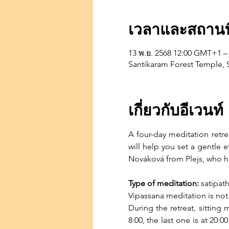
เวลาและสถานที
13 พ.ย. 2568 12:00 GMT+1 –
Santikaram Forest Temple, S
เกี่ยวกับอีเวนท์
A four-day meditation retre
will help you set a gentle 
Nováková from Plejs, who ha
Type of meditation:
 satipat
Vipassana meditation is not a
During the retreat, sitting 
8:00, the last one is at 20: