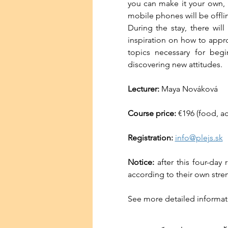
you can make it your own, b
mobile phones will be offlin
During the stay, there will
inspiration on how to appr
topics necessary for begi
discovering new attitudes.
Lecturer: 
Maya Nováková
Course price:
 €196 (food, 
Registration:
info@plejs.sk
Notice:
 after this four-day
according to their own stre
See more detailed informat