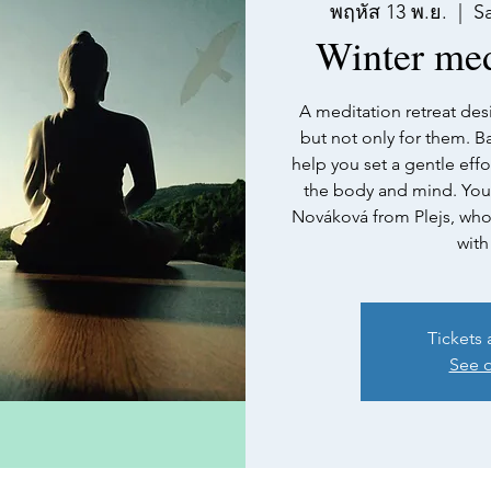
พฤหัส 13 พ.ย.
  |  
S
Winter medi
A meditation retreat des
but not only for them. Ba
help you set a gentle effo
the body and mind. You
Nováková from Plejs, who 
with
Tickets 
See o