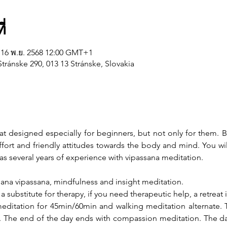
่
 16 พ.ย. 2568 12:00 GMT+1
tránske 290, 013 13 Stránske, Slovakia
at designed especially for beginners, but not only for them. Ba
effort and friendly attitudes towards the body and mind. You 
s several years of experience with vipassana meditation.
hana vipassana, mindfulness and insight meditation.
 substitute for therapy, if you need therapeutic help, a retreat i
meditation for 45min/60min and walking meditation alternate. Th
00. The end of the day ends with compassion meditation. The dail