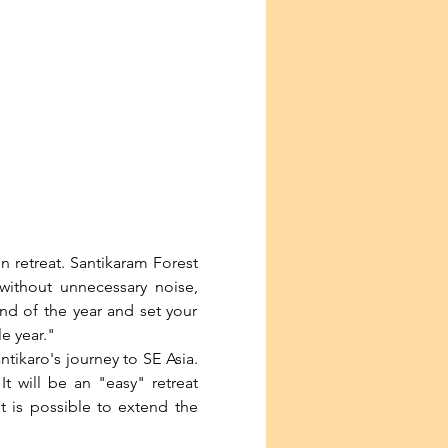
 retreat. Santikaram Forest 
ithout unnecessary noise, 
d of the year and set your 
e year."
tikaro's journey to SE Asia. 
t will be an "easy" retreat 
 is possible to extend the 