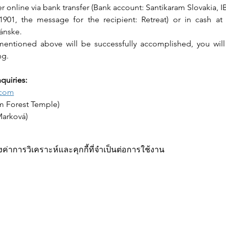
her online via bank transfer (Bank account: Santikaram Slovakia, 
901, the message for the recipient: Retreat) or in cash at 
ránske.
entioned above will be successfully accomplished, you will 
ng.
quiries:
.com
am Forest Temple)
Marková)
ค่าการวิเคราะห์และคุกกี้ที่จำเป็นต่อการใช้งาน