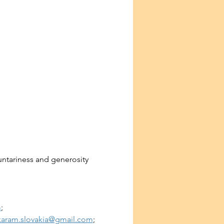
luntariness and generosity 
m
;
karam.slovakia@gmail.com
;