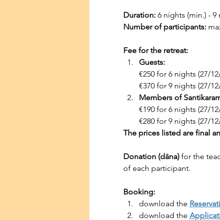
Duration:
 6 nights (min.) - 9
Number of participants:
 ma
Fee for the retreat:
Guests:
        €250 for 6 nights (27/
        €370 for 9 nights (2
Members of Santikaram 
€190 for 6 nights (27/12
€280 for 9 nights (27/12
The prices listed are final a
Donation (dāna)
 for the tea
of each participant.
Booking:
download the 
Reservat
download the 
Applicat