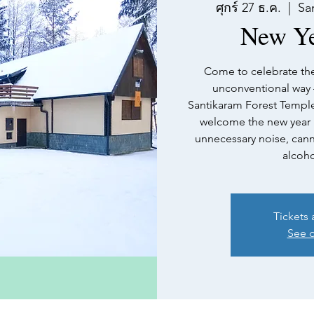
ศุกร์ 27 ธ.ค.
  |  
Sa
New Ye
Come to celebrate the 
unconventional way –
Santikaram Forest Temple
welcome the new year i
unnecessary noise, cann
alcoho
Tickets 
See o