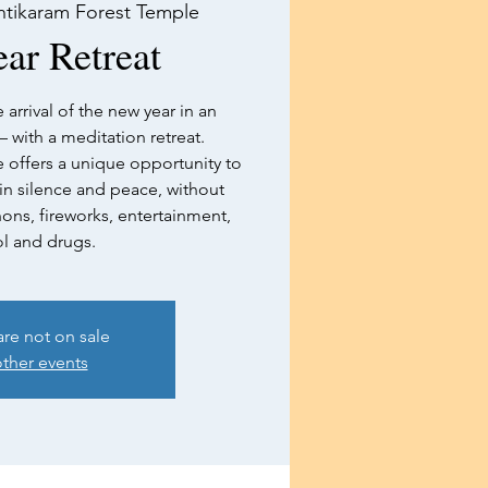
ntikaram Forest Temple
ar Retreat
arrival of the new year in an
 with a meditation retreat.
 offers a unique opportunity to
n silence and peace, without
ons, fireworks, entertainment,
l and drugs.
are not on sale
ther events