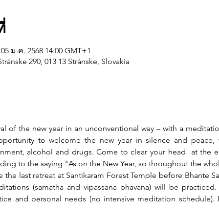
่
 05 ม.ค. 2568 14:00 GMT+1
tránske 290, 013 13 Stránske, Slovakia
al of the new year in an unconventional way – with a meditation
portunity to welcome the new year in silence and peace, w
ainment, alcohol and drugs. Come to clear your head  at the en
ding to the saying "As on the New Year, so throughout the whol
be the last retreat at Santikaram Forest Temple before Bhante San
ditations (samathā and vipassanā bhāvanā) will be practiced. I
tice and personal needs (no intensive meditation schedule). It