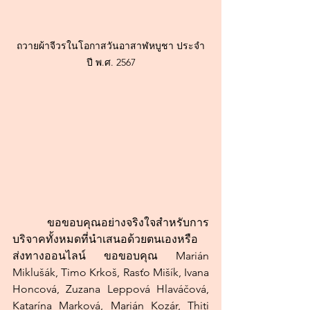
ถวายผ้าจีวรในโอกาสวันอาสาฬหบูชา ประจำ
ปี พ.ศ. 2567
	ขอขอบคุณอย่างจริงใจสำหรับการ
บริจาคทั้งหมดที่นำเสนอด้วยตนเองหรือ
ส่งทางออนไลน์ ขอขอบคุณ Marián 
Miklušák, Timo Krkoš, Rasťo Mišík, Ivana 
Honcová, Zuzana Leppová Hlaváčová, 
Katarína Marková, Marián Kozár, Thiti 