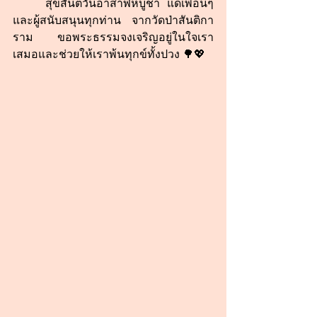
	สุขสันต์วันอาสาฬหบูชา แด่เพื่อนๆ 
และผู้สนับสนุนทุกท่าน จากวัดป่าสันติกา
ราม ขอพระธรรมจงเจริญอยู่ในใจเรา
เสมอและช่วยให้เราพ้นทุกข์ทั้งปวง 🌳💖