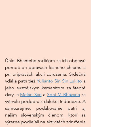
Ďalej Bhanteho rodičom za ich obetavú 
pomoc pri opravách lesného chrámu a 
pri prípravách akcií združenia. Srdečná 
vďaka patrí tiež 
Yulianto Sin Sin Lukito
 a 
jeho austrálskym kamarátom za štedré 
dary, a 
Melan San
 a 
Soni M Bhavana
 za 
vytrvalú podporu z ďalekej Indonézie. A 
samozrejme, poďakovanie patrí aj 
našim slovenským členom, ktorí sa 
výrazne podieľali na aktivitách združenia 