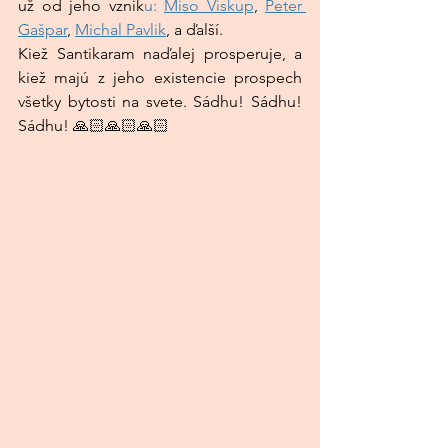
už od jeho vznik
u:
Miso Viskup
, 
Peter 
Gašpar
, 
Michal Pavlik
,
 a ďalší.
Kiež Santikaram naďalej prosperuje, a 
kiež majú z jeho existencie prospech 
všetky bytosti na svete. Sádhu! Sádhu! 
Sádhu! 🙏🏻🙏🏻🙏🏻