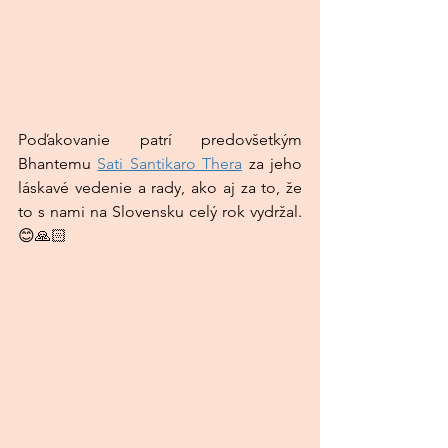
Poďakovanie patrí predovšetkým 
Bhantemu 
Sati Santikaro Thera
 za jeho 
láskavé vedenie a rady, ako aj za to, že 
to s nami na Slovensku celý rok vydržal. 
😊🙏🏻