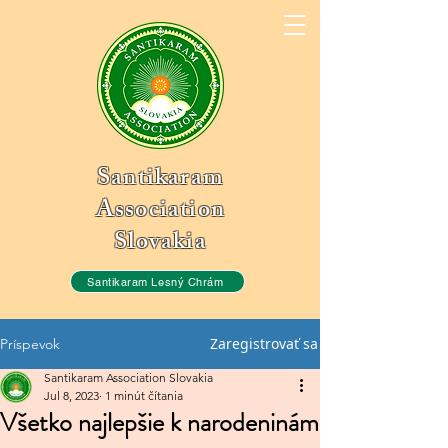
Santikaram
Association
Slovakia
Santikaram Lesný Chrám
Zaregistrovať sa
Príspevok
Santikaram Association Slovakia
Jul 8, 2023
1 minút čítania
Všetko najlepšie k narodeninám