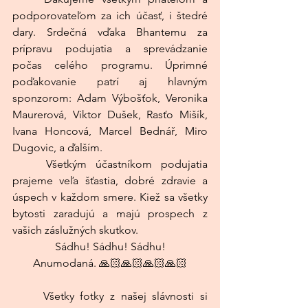
podporovateľom za ich účasť, i štedré 
dary. Srdečná vďaka Bhantemu za 
prípravu podujatia a sprevádzanie 
počas celého programu. Úprimné 
poďakovanie patrí aj hlavným 
sponzorom: Adam Výbošťok, Veronika 
Maurerová, Viktor Dušek, Rasťo Mišík, 
Ivana Honcová, Marcel Bednář, Miro 
Dugovic, a ďalším.
	Všetkým účastníkom podujatia 
prajeme veľa šťastia, dobré zdravie a 
úspech v každom smere. Kiež sa všetky 
bytosti zaradujú a majú prospech z 
vašich záslužných skutkov.
Sádhu! Sádhu! Sádhu!
Anumodaná. 🙏🏻🙏🏻🙏🏻🙏🏻
	Všetky fotky z našej slávnosti si 