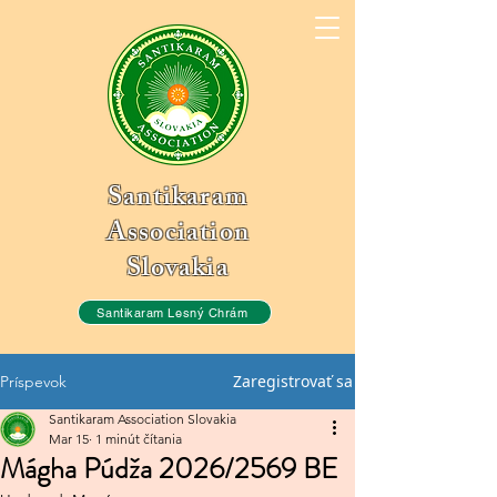
Santikaram
Association
Slovakia
Santikaram Lesný Chrám
Zaregistrovať sa
Príspevok
Santikaram Association Slovakia
Mar 15
1 minút čítania
Mágha Púdža 2026/2569 BE