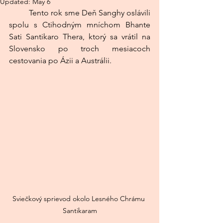
Updated:
May 6
	Tento rok sme Deň Sanghy oslávili 
spolu s Ctihodným mníchom Bhante 
Sati Santikaro Thera, ktorý sa vrátil na 
Slovensko po troch mesiacoch 
cestovania po Ázii a Austrálii.
Sviečkový sprievod okolo Lesného Chrámu 
Santikaram