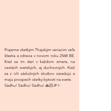
Prajeme všetkým Thajským veriacim veľa 
šťastia a zdravia v novom roku 2568 BE. 
Kiež sa im darí v každom smere, na 
cestách svetských, aj duchovných. Kiež 
sa z ich záslužných skutkov zaradujú a 
majú prospech všetky bytosti na svete.
Sádhu! Sádhu! Sádhu! 🙏🏻🎉✨