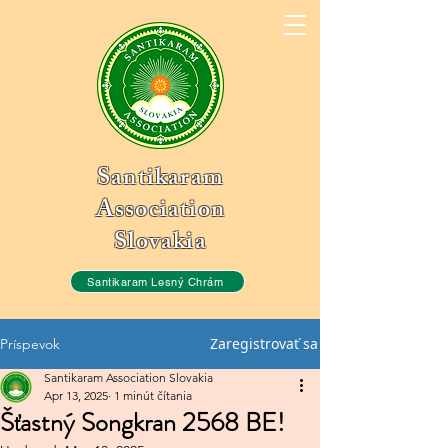
Santikaram
Association
Slovakia
Santikaram Lesný Chrám
Zaregistrovať sa
Príspevok
Santikaram Association Slovakia
Apr 13, 2025
1 minút čítania
Šťastný Songkran 2568 BE!