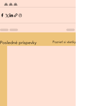
🙏 🙏 🙏
Pozrieť si všetky
Posledné príspevky