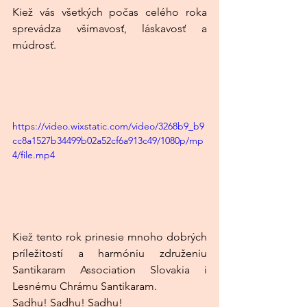
Kiež vás všetkých počas celého roka 
sprevádza všímavosť, láskavosť a 
múdrosť.
https://video.wixstatic.com/video/3268b9_b9
cc8a1527b34499b02a52cf6a913c49/1080p/mp
4/file.mp4
Kiež tento rok prinesie mnoho dobrých 
príležitostí a harmóniu združeniu 
Santikaram Association Slovakia i 
Lesnému Chrámu Santikaram.
Sadhu! Sadhu! Sadhu!