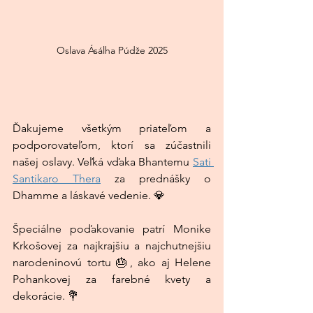
Oslava Ásálha Púdže 2025
Ďakujeme všetkým priateľom a 
podporovateľom, ktorí sa zúčastnili 
našej oslavy. Veľká vďaka Bhantemu 
Sati 
Santikaro Thera
 za prednášky o 
Dhamme a láskavé vedenie. 💎
Špeciálne poďakovanie patrí Monike 
Krkošovej za najkrajšiu a najchutnejšiu 
narodeninovú tortu 🎂, ako aj Helene 
Pohankovej za farebné kvety a 
dekorácie. 💐