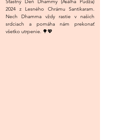
Šťastný Deň Dhammy (Ásálha Púdža) 
2024 z Lesného Chrámu Santikaram. 
Nech Dhamma vždy rastie v našich 
srdciach a pomáha nám prekonať 
všetko utrpenie. 
🌳💖