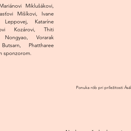
ariánovi Miklušákovi, 
sťovi Mišíkovi, Ivane 
Leppovej, Kataríne 
vi Kozárovi, Thiti 
 Nongyao, Vorarak 
utsarn, Phattharee 
ším sponzorom.
Ponuka rób pri príležitosti Ás