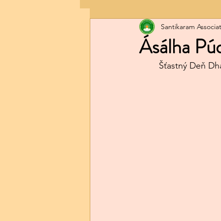
Santikaram Associat
Ásálha Pú
	Šťastný Deň Dh