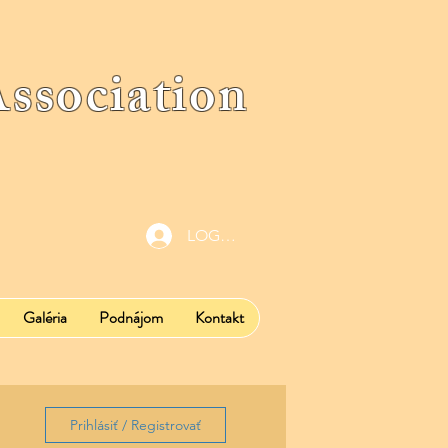
ociation
LOG IN
Galéria
Podnájom
Kontakt
Prihlásiť / Registrovať