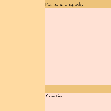
Posledné príspevky
Komentáre