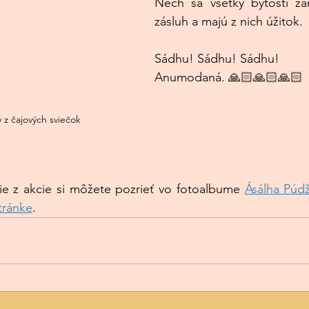
Nech sa všetky bytosti zar
zásluh a majú z nich úžitok.
Sádhu! Sádhu! Sádhu!
Anumodaná. 🙏🏻🙏🏻🙏🏻
z čajových sviečok
fie z akcie si môžete pozrieť vo fotoalbume 
Ásálha Púd
tránke
.