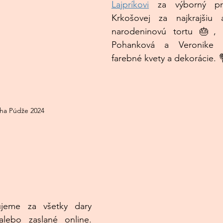
Lajpríkovi
 za výborný pre
Krkošovej za najkrajšiu a
narodeninovú tortu 🎂, 
Pohanková a Veronike M
farebné kvety a dekorácie. 
lha Púdže 2024
ebo zaslané online. 