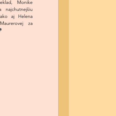
klad, Monike 
 najchutnejšiu 
ako aj Helena 
aurerovej za 
💐