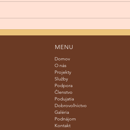
Šťastný Vesak 2026/2569 BE
Šťas
BE
MENU
Domov
O nás
Projekty
Služby
Podpora
Členstvo
Podujatia
Dobrovoľníctvo
Galéria
Podnájom
Kontakt