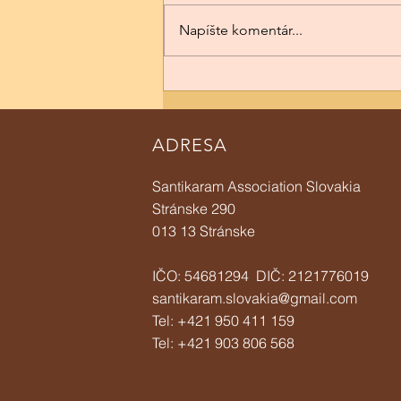
Napíšte komentár...
Ásálha Púdža 2026/2569 BE
ADRESA
Santikaram Association Slovakia
Stránske 290
013 13 Stránske
IČO: 54681294 DIČ: 2121776019
santikaram.slovakia@gmail.com
Tel: +421 950 411 159
Tel:
+421 903 806 568