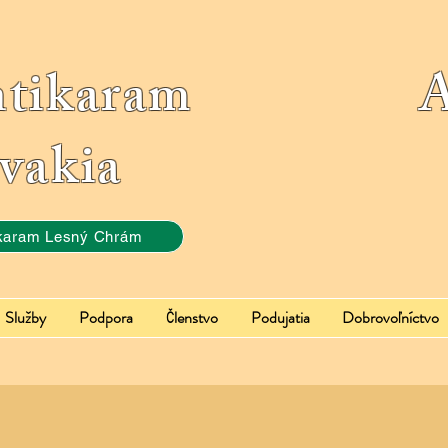
ntikaram Ass
vakia
karam Lesný Chrám
Služby
Podpora
Členstvo
Podujatia
Dobrovoľníctvo