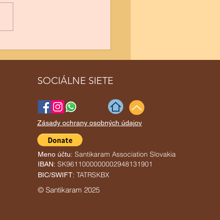
tný Songkran 2O26/2569
SOCIÁLNE SIETE
Zásady ochrany osobných údajov
Santikaram Association Slovakia
Meno účtu:
SK9611000000002948131901
IBAN:
TATRSKBX
BIC/SWIFT:
© Santikaram 2025