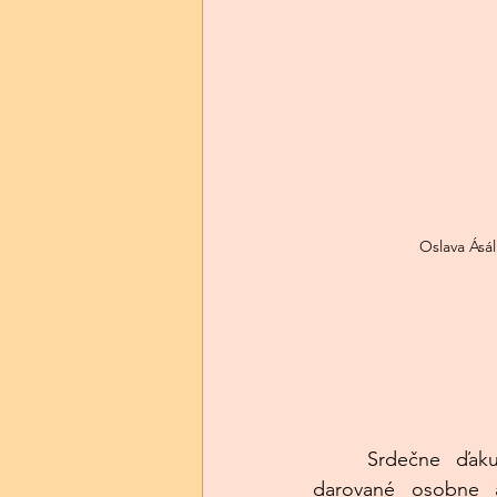
Oslava Ásá
	Srdečne ďakujeme za všetky dary 
darované osobne al