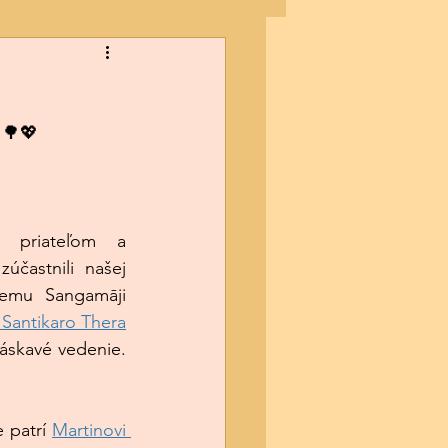
 🌳💖
účastnili našej 
temu Sangamāji 
 Santikaro Thera
skavé vedenie. 
 patrí 
Martinovi 