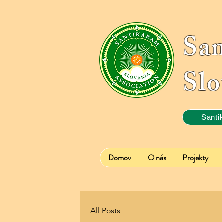
Sa
Slo
Santi
Domov
O nás
Projekty
All Posts