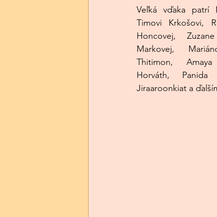
Veľká vďaka patrí M
Timovi Krkošovi, Ra
Honcovej, Zuzane 
Markovej, Mariáno
Thitimon, Amaya
Horváth, Panida B
Jiraaroonkiat a ďal