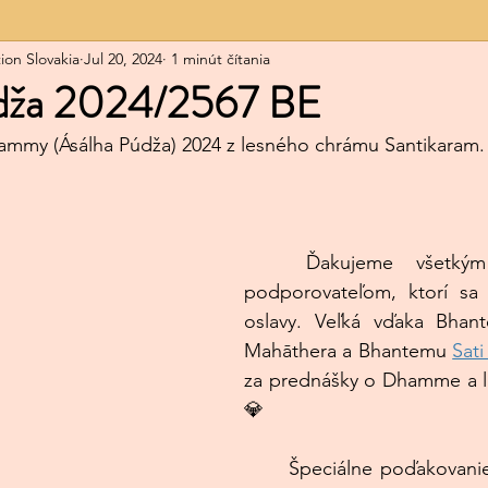
ion Slovakia
Jul 20, 2024
1 minút čítania
dža 2024/2567 BE
ammy (Ásálha Púdža) 2024 z lesného chrámu Santikaram.
	Ďakujeme všetkým priateľom a 
podporovateľom, ktorí sa z
oslavy. Veľká vďaka Bhan
Mahāthera a Bhantemu 
Sati
za prednášky o Dhamme a lá
💎
	Špeciálne poďakovanie