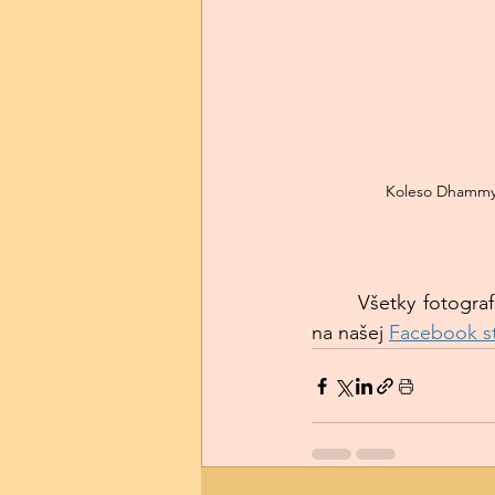
Koleso Dhammy 
	Všetky fotogra
na našej 
Facebook s